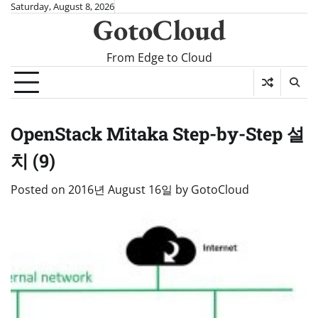
Skip
Saturday, August 8, 2026
GotoCloud
to
content
From Edge to Cloud
OpenStack Mitaka Step-by-Step 설
치 (9)
Posted on
2016년 August 16일
by
GotoCloud