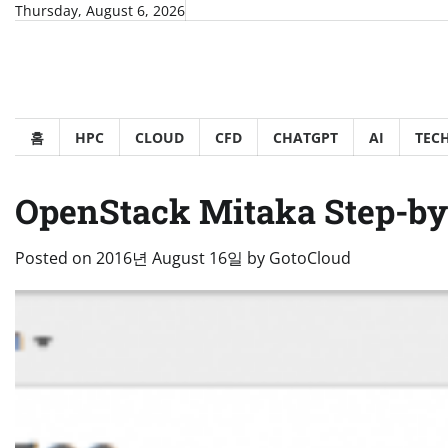
Skip
Thursday, August 6, 2026
to
content
홈
HPC
CLOUD
CFD
CHATGPT
AI
TEC
OpenStack Mitaka Step-by
Posted on
2016년 August 16일
by
GotoCloud