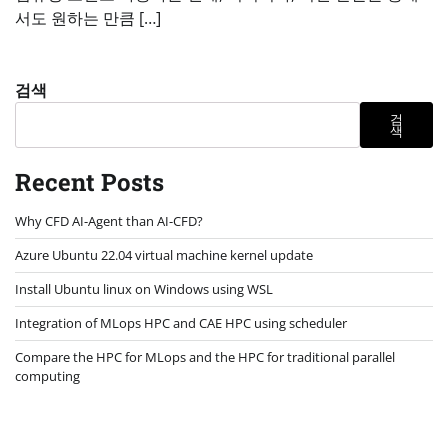
서도 원하는 만큼 […]
검색
검
색
Recent Posts
Why CFD AI-Agent than AI-CFD?
Azure Ubuntu 22.04 virtual machine kernel update
Install Ubuntu linux on Windows using WSL
Integration of MLops HPC and CAE HPC using scheduler
Compare the HPC for MLops and the HPC for traditional parallel
computing